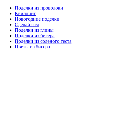
Поделки из проволоки
Квиллинг
Новогодние поделки
Сделай сам
Поделки из глины
Поделки из бисера
Поделки из соленого теста
Цветы из бисера
Сайт для родителей и детей
Главная
О проекте
Раскраски
Форум
Мой мир
Одноклассники