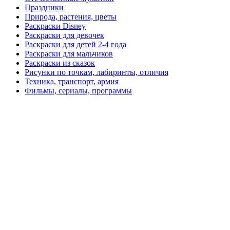
Праздники
Природа, растения, цветы
Раскраски Disney
Раскраски для девочек
Раскраски для детей 2-4 года
Раскраски для мальчиков
Раскраски из сказок
Рисунки по точкам, лабиринты, отличия
Техника, транспорт, армия
Фильмы, сериалы, программы