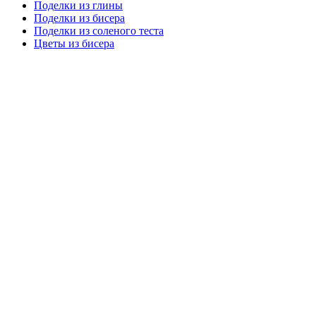
Поделки из глины
Поделки из бисера
Поделки из соленого теста
Цветы из бисера
Сайт для родителей и детей
Главная
О проекте
Раскраски
Форум
Мой мир
Одноклассники
Facebook
Google +
Статьи на "Инфоняня" и советы по развит