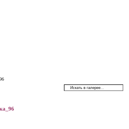
96
ка_96