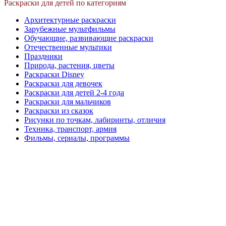
Раскраски для детей по категориям
Архитектурные раскраски
Зарубежные мультфильмы
Обучающие, развивающие раскраски
Отечественные мультики
Праздники
Природа, растения, цветы
Раскраски Disney
Раскраски для девочек
Раскраски для детей 2-4 года
Раскраски для мальчиков
Раскраски из сказок
Рисунки по точкам, лабиринты, отличия
Техника, транспорт, армия
Фильмы, сериалы, программы