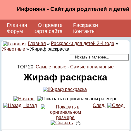
Инфоняня - Сайт для родителей и детей
Главная
О проекте
Раскраски
Форум
Карта сайта
Контакты
Главная
»
Раскраски для детей 2-4 года
»
Животные
» Жираф раскраска
TOP 20:
Самые новые
-
Самые популярные
Жираф раскраска
Назад
След.