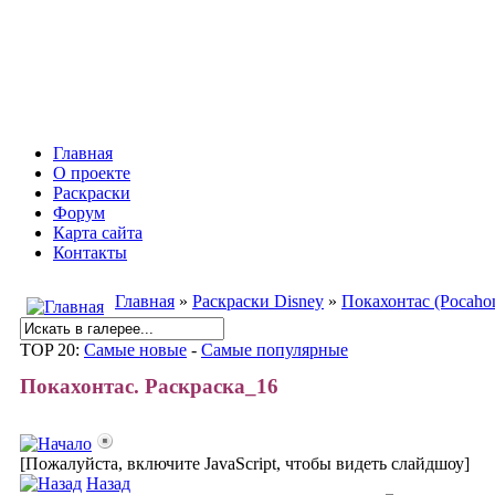
Инфоняня - Сайт для родителей и
Главная
О проекте
Раскраски
Форум
Карта сайта
Контакты
Главная
»
Раскраски Disney
»
Покахонтас (Pocahon
TOP 20:
Самые новые
-
Самые популярные
Покахонтас. Раскраска_16
[Пожалуйста, включите JavaScript, чтобы видеть слайдшоу]
Назад