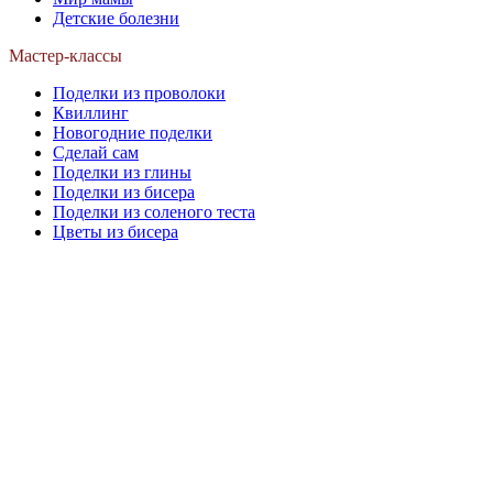
Детские болезни
Мастер-классы
Поделки из проволоки
Квиллинг
Новогодние поделки
Сделай сам
Поделки из глины
Поделки из бисера
Поделки из соленого теста
Цветы из бисера
Сайт для родителей и детей
Главная
О проекте
Раскраски
Форум