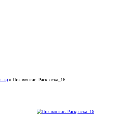
 детей
tas)
» Покахонтас. Раскраска_16