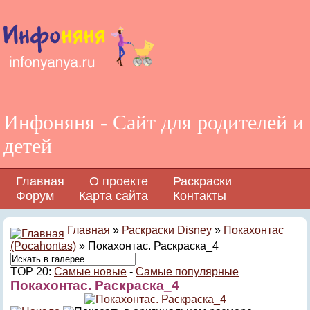
Инфоняня - Сайт для родителей и
детей
Главная
О проекте
Раскраски
Форум
Карта сайта
Контакты
Главная
»
Раскраски Disney
»
Покахонтас
(Pocahontas)
» Покахонтас. Раскраска_4
TOP 20:
Самые новые
-
Самые популярные
Покахонтас. Раскраска_4