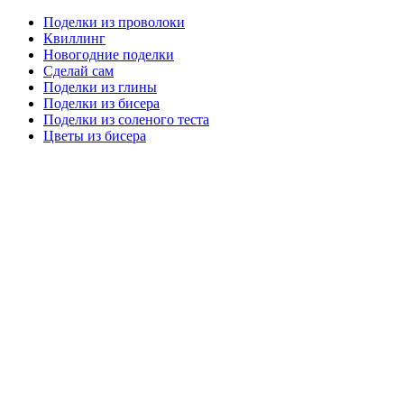
Поделки из проволоки
Квиллинг
Новогодние поделки
Сделай сам
Поделки из глины
Поделки из бисера
Поделки из соленого теста
Цветы из бисера
Сайт для родителей и детей
Главная
О проекте
Раскраски
Форум
Мой мир
Одноклассники