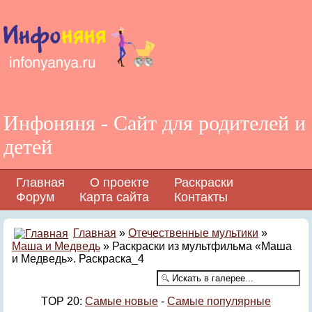
Инфоняня - Сайт для родителей и
детей
Главная
О проекте
Раскраски
Форум
Карта сайта
Контакты
Главная
»
Отечественные мультики
»
Маша и Медведь
» Раскраски из мультфильма «Маша
и Медведь». Раскраска_4
TOP 20:
Самые новые
-
Самые популярные