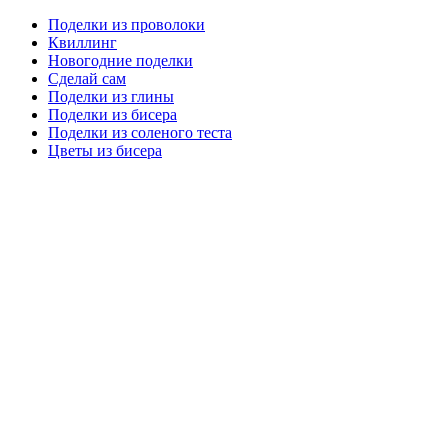
Поделки из проволоки
Квиллинг
Новогодние поделки
Сделай сам
Поделки из глины
Поделки из бисера
Поделки из соленого теста
Цветы из бисера
Сайт для родителей и детей
Главная
О проекте
Раскраски
Форум
Мой мир
Одноклассники