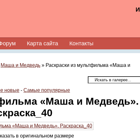
И
Форум
Карта сайта
Контакты
»
Маша и Медведь
» Раскраски из мультфильма «Маша и
е новые
-
Самые популярные
тфильма «Маша и Медведь».
скраска_40