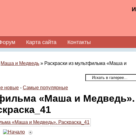
И
Форум
Карта сайта
Контакты
»
Маша и Медведь
» Раскраски из мультфильма «Маша и
е новые
-
Самые популярные
тфильма «Маша и Медведь».
скраска_41