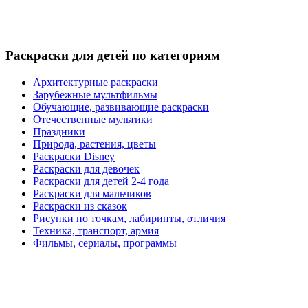
Раскраски для детей по категориям
Архитектурные раскраски
Зарубежные мультфильмы
Обучающие, развивающие раскраски
Отечественные мультики
Праздники
Природа, растения, цветы
Раскраски Disney
Раскраски для девочек
Раскраски для детей 2-4 года
Раскраски для мальчиков
Раскраски из сказок
Рисунки по точкам, лабиринты, отличия
Техника, транспорт, армия
Фильмы, сериалы, программы