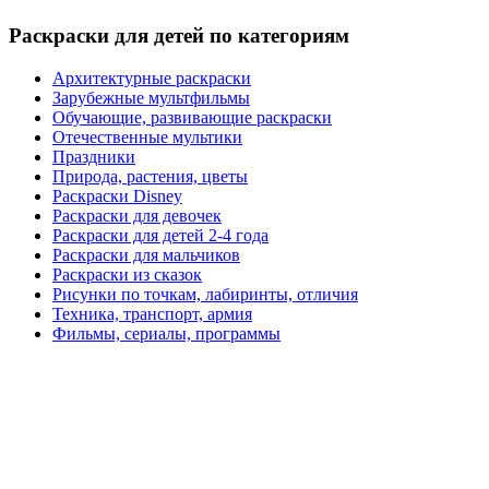
Раскраски для детей по категориям
Архитектурные раскраски
Зарубежные мультфильмы
Обучающие, развивающие раскраски
Отечественные мультики
Праздники
Природа, растения, цветы
Раскраски Disney
Раскраски для девочек
Раскраски для детей 2-4 года
Раскраски для мальчиков
Раскраски из сказок
Рисунки по точкам, лабиринты, отличия
Техника, транспорт, армия
Фильмы, сериалы, программы