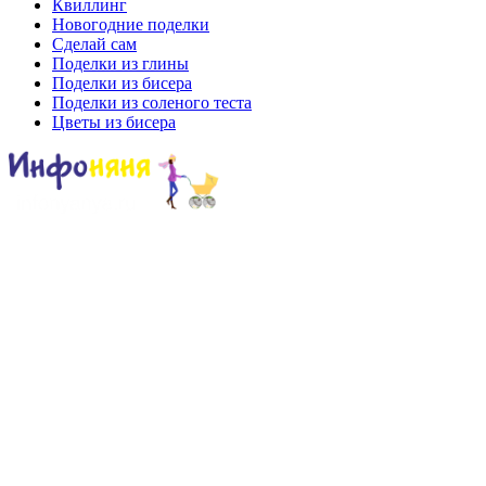
Квиллинг
Новогодние поделки
Сделай сам
Поделки из глины
Поделки из бисера
Поделки из соленого теста
Цветы из бисера
Сайт для родителей и детей
Главная
О проекте
Раскраски
Форум
Мой мир
Одноклассники