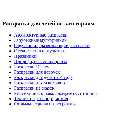
Раскраски для детей по категориям
Архитектурные раскраски
Зарубежные мультфильмы
Обучающие, развивающие раскраски
Отечественные мультики
Праздники
Природа, растения, цветы
Раскраски Disney
Раскраски для девочек
Раскраски для детей 2-4 года
Раскраски для мальчиков
Раскраски из сказок
Рисунки по точкам, лабиринты, отличия
Техника, транспорт, армия
Фильмы, сериалы, программы